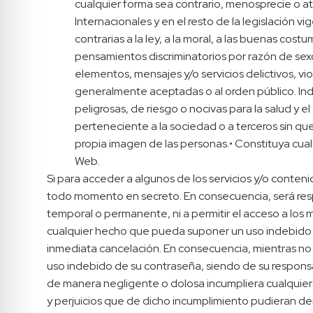
cualquier forma sea contrario, menosprecie o a
Internacionales y en el resto de la legislación v
contrarias a la ley, a la moral, a las buenas co
pensamientos discriminatorios por razón de sexo
elementos, mensajes y/o servicios delictivos, vio
generalmente aceptadas o al orden público. Indu
peligrosas, de riesgo o nocivas para la salud y el
perteneciente a la sociedad o a terceros sin que 
propia imagen de las personas.• Constituya cual
Web.
Si para acceder a algunos de los servicios y/o conten
todo momento en secreto. En consecuencia, será res
temporal o permanente, ni a permitir el acceso a los 
cualquier hecho que pueda suponer un uso indebido de 
inmediata cancelación. En consecuencia, mientras no 
uso indebido de su contraseña, siendo de su responsabil
de manera negligente o dolosa incumpliera cualquier
y perjuicios que de dicho incumplimiento pudieran de