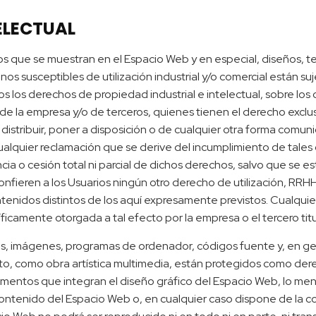
TELECTUAL
s que se muestran en el Espacio Web y en especial, diseños, te
os susceptibles de utilización industrial y/o comercial están su
os los derechos de propiedad industrial e intelectual, sobre lo
de la empresa y/o de terceros, quienes tienen el derecho exclusi
 distribuir, poner a disposición o de cualquier otra forma comun
quier reclamación que se derive del incumplimiento de tales o
ncia o cesión total ni parcial de dichos derechos, salvo que se
eren a los Usuarios ningún otro derecho de utilización, RRHH, 
enidos distintos de los aquí expresamente previstos. Cualquie
íficamente otorgada a tal efecto por la empresa o el tercero ti
os, imágenes, programas de ordenador, códigos fuente y, en gen
to, como obra artística multimedia, están protegidos como dere
elementos que integran el diseño gráfico del Espacio Web, lo m
 contenido del Espacio Web o, en cualquier caso dispone de la co