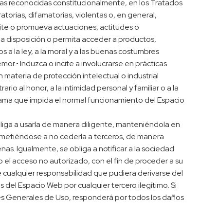
cas reconocidas constitucionalmente, en los Tratados
atorias, difamatorias, violentas o, en general,
ncite o promueva actuaciones, actitudes o
a a disposición o permita acceder a productos,
s a la ley, a la moral y a las buenas costumbres
r.• Induzca o incite a involucrarse en prácticas
n materia de protección intelectual o industrial
io al honor, a la intimidad personal y familiar o a la
ograma que impida el normal funcionamiento del Espacio
bliga a usarla de manera diligente, manteniéndola en
metiéndose a no cederla a terceros, de manera
as. Igualmente, se obliga a notificar a la sociedad
 el acceso no autorizado, con el fin de proceder a su
e cualquier responsabilidad que pudiera derivarse del
s del Espacio Web por cualquier tercero ilegítimo. Si
nes Generales de Uso, responderá por todos los daños