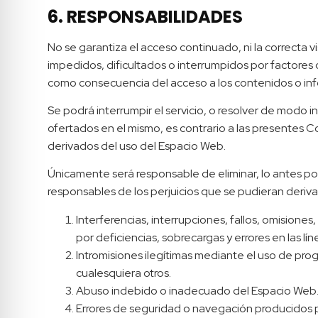
6. RESPONSABILIDADES
No se garantiza el acceso continuado, ni la correcta
impedidos, dificultados o interrumpidos por factores
como consecuencia del acceso a los contenidos o inf
Se podrá interrumpir el servicio, o resolver de modo i
ofertados en el mismo, es contrario a las presentes 
derivados del uso del Espacio Web.
Únicamente será responsable de eliminar, lo antes pos
responsables de los perjuicios que se pudieran derivar
Interferencias, interrupciones, fallos, omisione
por deficiencias, sobrecargas y errores en las l
Intromisiones ilegítimas mediante el uso de pro
cualesquiera otros.
Abuso indebido o inadecuado del Espacio Web
Errores de seguridad o navegación producidos p