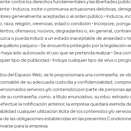
tente contra los derechos fundamentales y las libertades públi
igente.• Induzca, incite o promueva actuaciones delictivas, denigr
stumbres generalmente aceptadas o al orden público.• Induzca, i
, raza, religión, creencias, edad o condición.• Incorpore, pong
lentos, ofensivos, nocivos, degradantes o, en general, contrario
zca o pueda inducir a un estado inaceptable de ansiedad o temo
 equilibrio psíquico.• Se encuentra protegido por la legislación e
haya sido autorizado el uso que se pretenda realizar.• Sea contrar
quier tipo de publicidad.• Incluya cualquier tipo de virus o pr
idos del Espacio Web, se le proporcionara una contraseña, se o
ponsable de su adecuada custodia y confidencialidad, compro
mencionados servicios y/o contenidos por parte de personas ajen
su contraseña, como, a título enunciativo, su robo, extravío o
efectúe la notificación anterior, la empresa quedará eximida d
idad cualquier utilización ilícita de los contenidos y/o servicio
a de las obligaciones establecidas en las presentes Condicio
rivarse para la empresa.