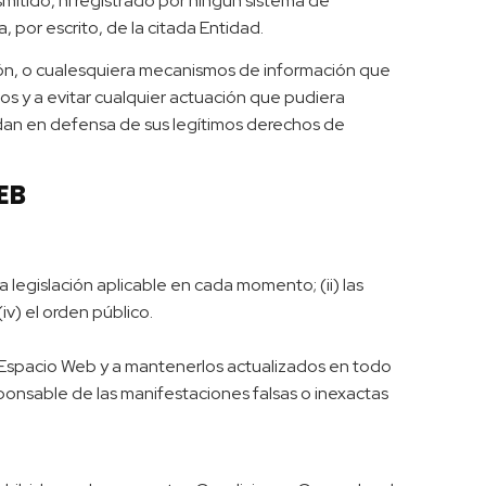
mitido, ni registrado por ningún sistema de
 por escrito, de la citada Entidad.
ción, o cualesquiera mecanismos de información que
s y a evitar cualquier actuación que pudiera
ndan en defensa de sus legítimos derechos de
EB
 legislación aplicable en cada momento; (ii) las
v) el orden público.
el Espacio Web y a mantenerlos actualizados en todo
ponsable de las manifestaciones falsas o inexactas