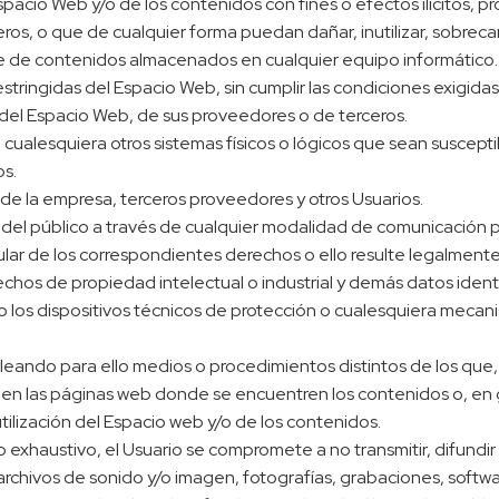
pacio Web y/o de los contenidos con fines o efectos ilícitos, 
ros, o que de cualquier forma puedan dañar, inutilizar, sobrecarg
ase de contenidos almacenados en cualquier equipo informático.
stringidas del Espacio Web, sin cumplir las condiciones exigida
s del Espacio Web, de sus proveedores o de terceros.
s o cualesquiera otros sistemas físicos o lógicos que sean suscep
os.
s de la empresa, terceros proveedores y otros Usuarios.
eso del público a través de cualquier modalidad de comunicación 
ular de los correspondientes derechos o ello resulte legalmente
rechos de propiedad intelectual o industrial y demás datos iden
mo los dispositivos técnicos de protección o cualesquiera meca
eando para ello medios o procedimientos distintos de los que, 
en las páginas web donde se encuentren los contenidos o, en
tilización del Espacio web y/o de los contenidos.
 no exhaustivo, el Usuario se compromete a no transmitir, difundi
archivos de sonido y/o imagen, fotografías, grabaciones, softwar