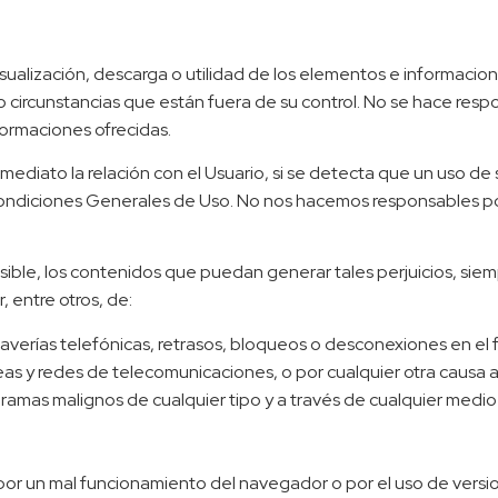
 visualización, descarga o utilidad de los elementos e informac
 o circunstancias que están fuera de su control. No se hace re
ormaciones ofrecidas.
nmediato la relación con el Usuario, si se detecta que un uso de
Condiciones Generales de Uso. No nos hacemos responsables por
ible, los contenidos que puedan generar tales perjuicios, siem
, entre otros, de:
s, averías telefónicas, retrasos, bloqueos o desconexiones en e
íneas y redes de telecomunicaciones, o por cualquier otra causa a
gramas malignos de cualquier tipo y a través de cualquier medio
.
or un mal funcionamiento del navegador o por el uso de version