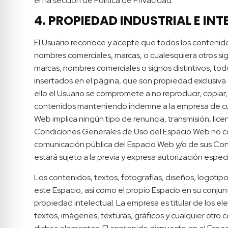
en la sección de Política de Privacidad.
4. PROPIEDAD INDUSTRIAL E IN
El Usuario reconoce y acepte que todos los contenido
nombres comerciales, marcas, o cualesquiera otros sign
marcas, nombres comerciales o signos distintivos, tod
insertados en el página, que son propiedad exclusiva 
ello el Usuario se compromete a no reproducir, copiar,
contenidos manteniendo indemne a la empresa de cual
Web implica ningún tipo de renuncia, transmisión, lice
Condiciones Generales de Uso del Espacio Web no confi
comunicación pública del Espacio Web y/o de sus Cont
estará sujeto a la previa y expresa autorización espec
Los contenidos, textos, fotografías, diseños, logotip
este Espacio, así como el propio Espacio en su conjun
propiedad intelectual. La empresa es titular de los 
textos, imágenes, texturas, gráficos y cualquier otro