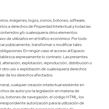
xtos, imágenes, logos, iconos, botones, software,
jetos a derechos de Propiedad Intelectual y todas las
s contenidos y/o cualesquiera otros elementos
vo de utilizarlos en el tráfico económico. Por todo
icar públicamente, transformar o modificar tales
bligaciones. En ningún caso el acceso al Espacio
 establezca expresamente lo contrario. Las presentes
alteración, explotación, reproducción, distribución o
r otro uso o explotación de cualesquiera derechos
tular de los derechos afectados.
eral, cualquier creación intelectual existente en
chos de autor por la legislación en materia de
enús, botones de navegación, el código HTML, los
rrespondiente autorización para la utilización de