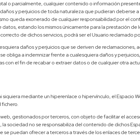
total o parcialmente, cualquier contenido o información present
años y perjuicios de toda naturaleza que pudieran deberse a la m
mismo queda exonerado de cualquier responsabilidad por el con
datos, estando los mismos únicamente para la prestación de los
incorrecto de dichos servicios, podrá ser el Usuario reclamado p
esquiera daños y perjuicios que se deriven de reclamaciones
e obliga a indemnizar frente a cualesquiera daños y perjuicios,
das con el fin de recabar o extraer datos o de cualquier otra a
.
ni siquiera mediante un hiperenlace o hipervínculo, el Espacio 
 fichero.
 web, gestionados por terceros, con objeto de facilitar el acce
 la sociedad no se responsabiliza del contenido de dichos Espac
e se puedan ofrecer a terceros a través de los enlaces de terce