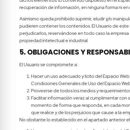
dichos elementos. El contenido dispuesto en el Espaci
recuperación de información, en ninguna forma ni en n
Asimismo queda prohibido suprimir, eludir y/o manipu
pudieren contener los contenidos. El Usuario de est
perjudicarlos, reservándose en todo caso la empresa 
propiedad intelectual e industrial.
5. OBLIGACIONES Y RESPONSABI
El Usuario se compromete a:
Hacer un uso adecuado y lícito del Espacio Web a
Condiciones Generales de Uso del Espacio Web; 
Proveerse de todos los medios y requerimientos
Facilitar información veraz al cumplimentar con
momento de forma que responda, en cada momento,
que realice y de los perjuicios que cause a la em
No obstante lo establecido en el apartado anterior 