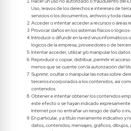
Hacer un uso no autorizado o fraudulento del Es
Uso, lesivos de los derechos e intereses de terce
servicios o los documentos, archivos y toda cl
Acceder o intentar acceder a recursos o áreas re
Provocar daños en los sistemas físicos o lógico
Introducir o difundir en la red virus informático
lógicos de la empresa, proveedores o de tercer
Intentar acceder, utilizar y/o manipular los dato
Reproducir o copiar, distribuir, permitir el acc
menos que se cuente con la autorización del tit
Suprimir, ocultar o manipular las notas sobre de
terceros incorporados a los contenidos, así co
contenidos.
Obtener e intentar obtener los contenidos empl
este efecto o se hayan indicado expresamente 
Internet por no entrañar un riesgo de daño o inu
En particular, y a título meramente indicativo y
datos, contenidos, mensajes, gráficos, dibujos, 