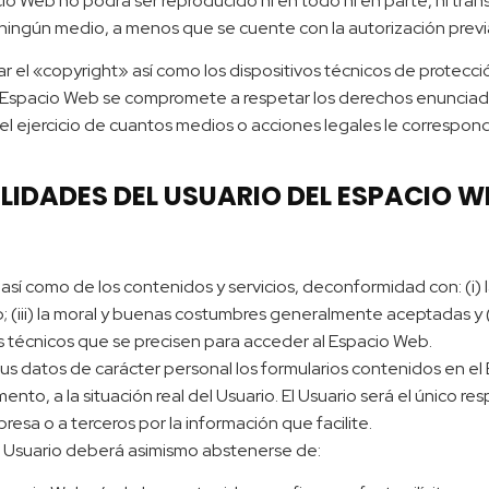
o Web no podrá ser reproducido ni en todo ni en parte, ni trans
ingún medio, a menos que se cuente con la autorización previa,
lar el «copyright» así como los dispositivos técnicos de protec
e Espacio Web se compromete a respetar los derechos enunciado
el ejercicio de cuantos medios o acciones legales le correspo
LIDADES DEL USUARIO DEL ESPACIO W
sí como de los contenidos y servicios, deconformidad con: (i) la
(iii) la moral y buenas costumbres generalmente aceptadas y (i
 técnicos que se precisen para acceder al Espacio Web.
 sus datos de carácter personal los formularios contenidos en 
 a la situación real del Usuario. El Usuario será el único res
presa o a terceros por la información que facilite.
el Usuario deberá asimismo abstenerse de: